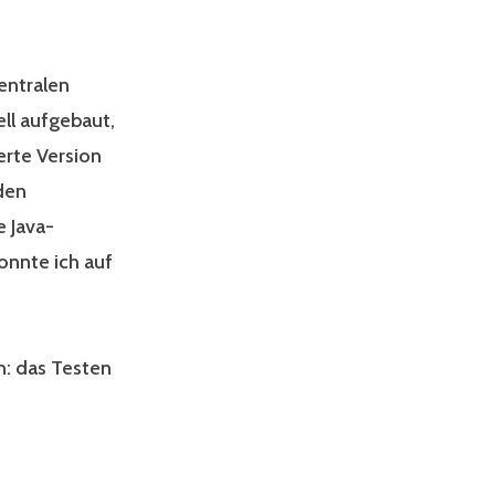
entralen
ll aufgebaut,
erte Version
den
 Java-
onnte ich auf
n: das Testen