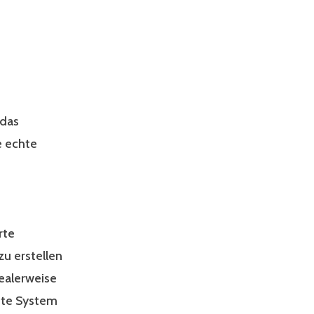
 das
e echte
rte
u erstellen
dealerweise
mte System