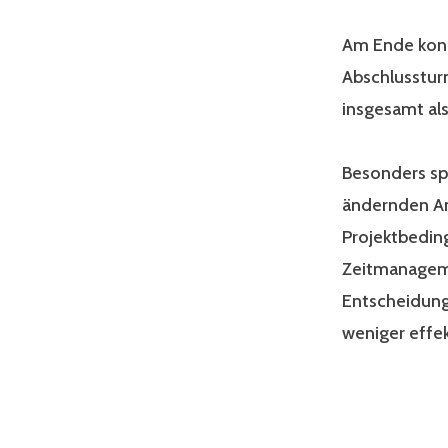
Am Ende konn
Abschlussturn
insgesamt als
Besonders sp
ändernden Anf
Projektbedin
Zeitmanageme
Entscheidunge
weniger effe