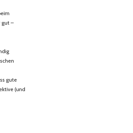
beim
 gut –
ndig
ischen
ss gute
ektive (und