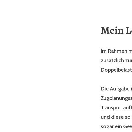
Mein L
Im Rahmen me
zusätzlich z
Doppelbelast
Die Aufgabe 
Zugplanungsso
Transportauf
und diese so 
sogar ein Ge